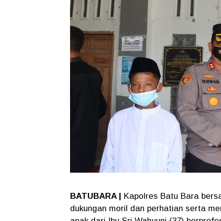
BATUBARA |
Kapolres Batu Bara bers
dukungan moril dan perhatian serta me
anak dari Ibu Sri Wahyuni (37) berpro