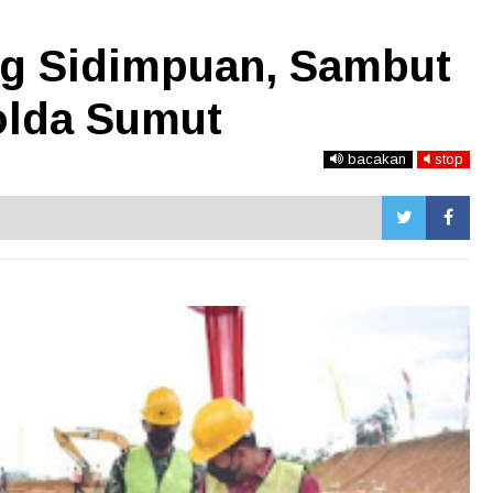
g Sidimpuan, Sambut
olda Sumut
bacakan
stop