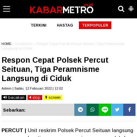
TERKINI
HASTAG
TERPOPULER
HOME
» Unlabelled » Respon Cepat Polsek Percut Seituan, Tiga Peramnisme
Langsung di Ciduk
Respon Cepat Polsek Percut
Seituan, Tiga Peramnisme
Langsung di Ciduk
Admin | Sabtu, 12 Februari 2022 | 12.02
bacakan
stop
screen
Sebarkan:
PERCUT |
Unit reskrim Polsek Percut Seituan langsung