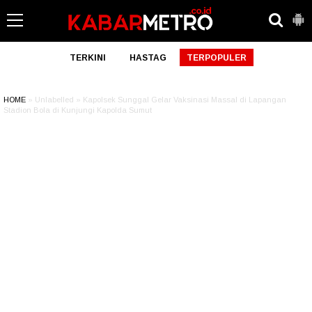
TERKINI
HASTAG
TERPOPULER
HOME
» Unlabelled » Kapolsek Sunggal Gelar Vaksinasi Massal di Lapangan
Stadion Bola di Kunjungi Kapolda Sumut