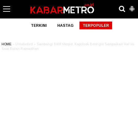
TERKINI
HASTAG
TERPOPULER
HOME
» Unlabelled » Sambangi BKM Mesjid, Kapolsek Beringin Sampaikan Hal ini
Saat Bulan Ramadhan