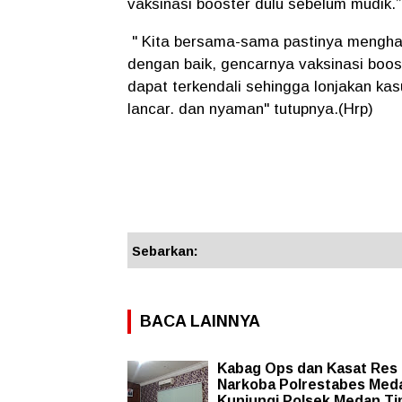
vaksinasi booster dulu sebelum mudik.”
" Kita bersama-sama pastinya menghara
dengan baik, gencarnya vaksinasi boos
dapat terkendali sehingga lonjakan kasus
lancar. dan nyaman" tutupnya.(Hrp)
Sebarkan:
BACA LAINNYA
Kabag Ops dan Kasat Res
Narkoba Polrestabes Med
Kunjungi Polsek Medan Ti