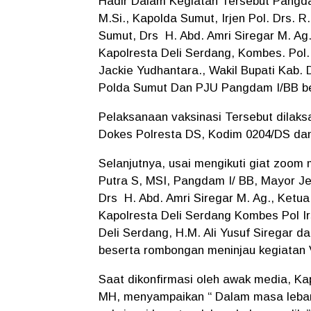
Hadir Dalam Kegiatan Tersebut Pangda
M.Si., Kapolda Sumut, Irjen Pol. Drs. 
Sumut, Drs H. Abd. Amri Siregar M. A
Kapolresta Deli Serdang, Kombes. Pol. 
Jackie Yudhantara., Wakil Bupati Kab. 
Polda Sumut Dan PJU Pangdam I/BB b
Pelaksanaan vaksinasi Tersebut dilaks
Dokes Polresta DS, Kodim 0204/DS dan
Selanjutnya, usai mengikuti giat zoom 
Putra S, MSI, Pangdam I/ BB, Mayor J
Drs H. Abd. Amri Siregar M. Ag., Ket
Kapolresta Deli Serdang Kombes Pol Irs
Deli Serdang, H.M. Ali Yusuf Siregar 
beserta rombongan meninjau kegiatan V
Saat dikonfirmasi oleh awak media, Kap
MH, menyampaikan “ Dalam masa lebara