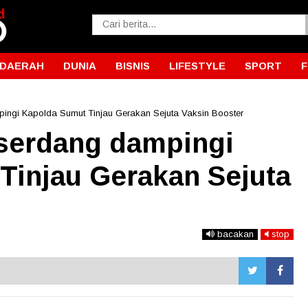
DAERAH
DUNIA
BISNIS
LIFESTYLE
SPORT
pingi Kapolda Sumut Tinjau Gerakan Sejuta Vaksin Booster
iserdang dampingi
Tinjau Gerakan Sejuta
bacakan
stop