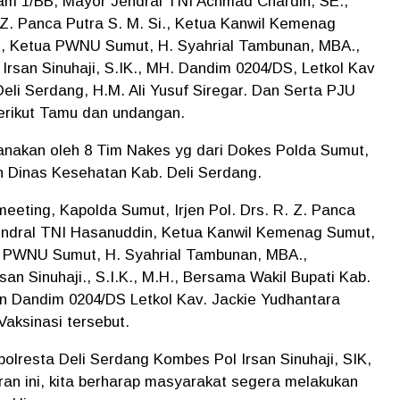
m 1/BB, Mayor Jendral TNI Achmad Chardin, SE.,
R.Z. Panca Putra S. M. Si., Ketua Kanwil Kemenag
g., Ketua PWNU Sumut, H. Syahrial Tambunan, MBA.,
Irsan Sinuhaji, S.IK., MH. Dandim 0204/DS, Letkol Kav
Deli Serdang, H.M. Ali Yusuf Siregar. Dan Serta PJU
erikut Tamu dan undangan.
anakan oleh 8 Tim Nakes yg dari Dokes Polda Sumut,
 Dinas Kesehatan Kab. Deli Serdang.
meeting, Kapolda Sumut, Irjen Pol. Drs. R. Z. Panca
endral TNI Hasanuddin, Ketua Kanwil Kemenag Sumut,
ua PWNU Sumut, H. Syahrial Tambunan, MBA.,
an Sinuhaji., S.I.K., M.H., Bersama Wakil Bupati Kab.
dan Dandim 0204/DS Letkol Kav. Jackie Yudhantara
aksinasi tersebut.
olresta Deli Serdang Kombes Pol Irsan Sinuhaji, SIK,
n ini, kita berharap masyarakat segera melakukan