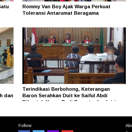
Satu
Rommy Van Boy Ajak Warga Perkuat
Toleransi Antarumat Beragama
Terindikasi Berbohong, Keterangan
h dan
Baron Serahkan Duit ke Saiful Abdi
Dibantah Keras Budi Pranoto dan Istri
Follow
Abo