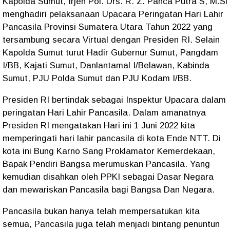
Kapolda Sumut, Irjen Pol. Drs. R. Z. Panca Putra S, M.Si
menghadiri pelaksanaan Upacara Peringatan Hari Lahir
Pancasila Provinsi Sumatera Utara Tahun 2022 yang
tersambung secara Virtual dengan Presiden RI. Selain
Kapolda Sumut turut Hadir Gubernur Sumut, Pangdam
I/BB, Kajati Sumut, Danlantamal I/Belawan, Kabinda
Sumut, PJU Polda Sumut dan PJU Kodam I/BB.
Presiden RI bertindak sebagai Inspektur Upacara dalam
peringatan Hari Lahir Pancasila. Dalam amanatnya
Presiden RI mengatakan Hari ini 1 Juni 2022 kita
memperingati hari lahir pancasila di kota Ende NTT. Di
kota ini Bung Karno Sang Proklamator Kemerdekaan,
Bapak Pendiri Bangsa merumuskan Pancasila. Yang
kemudian disahkan oleh PPKI sebagai Dasar Negara
dan mewariskan Pancasila bagi Bangsa Dan Negara.
Pancasila bukan hanya telah mempersatukan kita
semua, Pancasila juga telah menjadi bintang penuntun