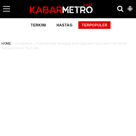
TERKINI
HASTAG
TERPOPULER
HOME
» Unlabelled » Polresta Deli Serdang Ikuti Upacara Hari Lahir Pancasila
Secara Live di YouTube