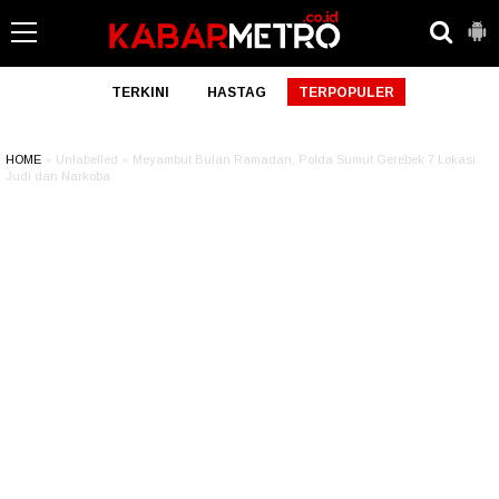
TERKINI
HASTAG
TERPOPULER
HOME
» Unlabelled » Meyambut Bulan Ramadan, Polda Sumut Gerebek 7 Lokasi
Judi dan Narkoba