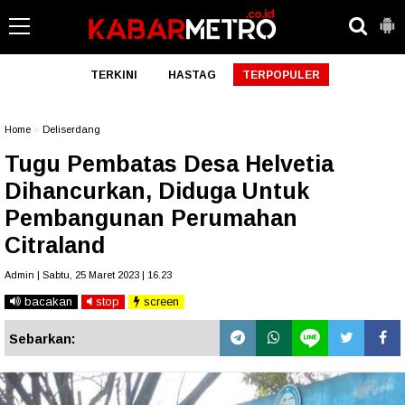
TERKINI
HASTAG
TERPOPULER
Home
»
Deliserdang
Tugu Pembatas Desa Helvetia
Dihancurkan, Diduga Untuk
Pembangunan Perumahan
Citraland
Admin | Sabtu, 25 Maret 2023 | 16.23
bacakan
stop
screen
Sebarkan: