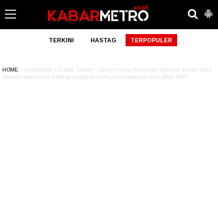
TERKINI
HASTAG
TERPOPULER
HOME
» Unlabelled » Bupati Tapsel : Jalani Puasa Ramadan Dengan Ikhlas Yang
Semata-mata Hanya Mengharapkan Ridho dan Ampunan Dari Allah SWT