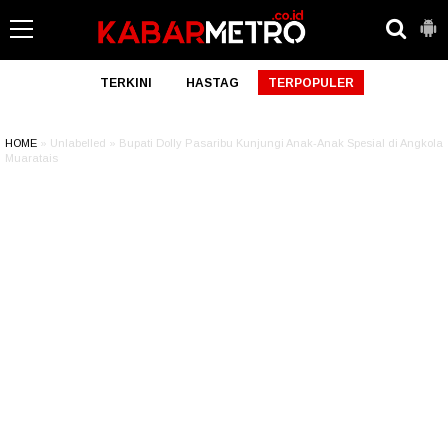
TERKINI
HASTAG
TERPOPULER
HOME
» Unlabelled » Bupati Dolly Pasaribu Kunjungi Anak-Anak Spesial di Angkola
Muaratais