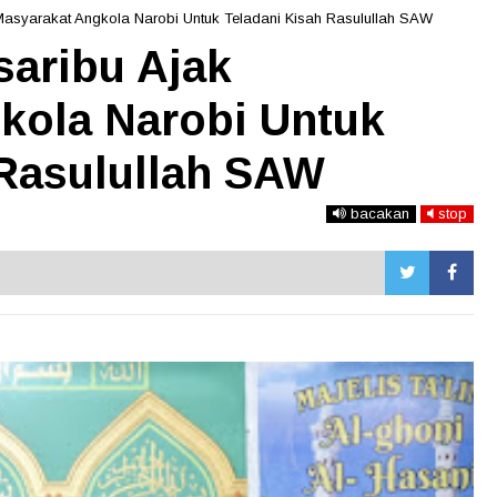
 Masyarakat Angkola Narobi Untuk Teladani Kisah Rasulullah SAW
saribu Ajak
kola Narobi Untuk
 Rasulullah SAW
bacakan
stop