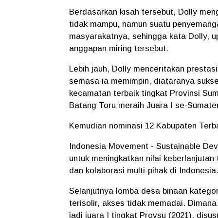
Berdasarkan kisah tersebut, Dolly me
tidak mampu, namun suatu penyemangat
masyarakatnya, sehingga kata Dolly, u
anggapan miring tersebut.
Lebih jauh, Dolly menceritakan prestas
semasa ia memimpin, diataranya suks
kecamatan terbaik tingkat Provinsi Su
Batang Toru meraih Juara I se-Sumate
Kemudian nominasi 12 Kabupaten Terbai
Indonesia Movement - Sustainable Deve
untuk meningkatkan nilai keberlanjuta
dan kolaborasi multi-pihak di Indonesia
Selanjutnya lomba desa binaan kateg
terisolir, akses tidak memadai. Dima
jadi juara I tingkat Provsu (2021), di