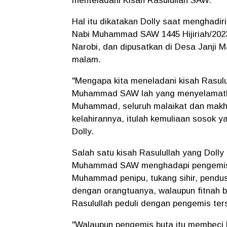
menteladani Kisah Rasulullah SAW.
Hal itu dikatakan Dolly saat menghadir
Nabi Muhammad SAW 1445 Hijiriah/202
Narobi, dan dipusatkan di Desa Janji
malam.
"Mengapa kita meneladani kisah Rasulu
Muhammad SAW lah yang menyelamatkan k
Muhammad, seluruh malaikat dan makh
kelahirannya, itulah kemuliaan sosok ya
Dolly.
Salah satu kisah Rasulullah yang Dolly
Muhammad SAW menghadapi pengemis b
Muhammad penipu, tukang sihir, pendu
dengan orangtuanya, walaupun fitnah be
Rasulullah peduli dengan pengemis ter
"Walaupun pengemis buta itu membeci 