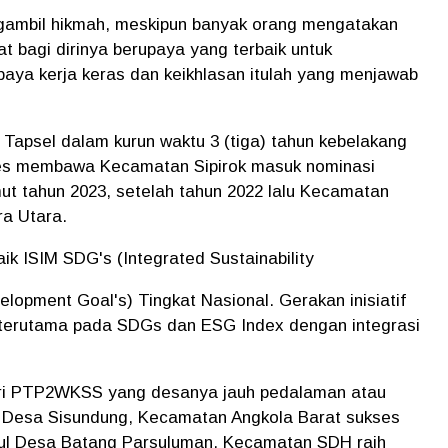
ngambil hikmah, meskipun banyak orang mengatakan
 bagi dirinya berupaya yang terbaik untuk
paya kerja keras dan keikhlasan itulah yang menjawab
i Tapsel dalam kurun waktu 3 (tiga) tahun kebelakang
es membawa Kecamatan Sipirok masuk nominasi
mut tahun 2023, setelah tahun 2022 lalu Kecamatan
ra Utara.
k ISIM SDG's (Integrated Sustainability
lopment Goal's) Tingkat Nasional. Gerakan inisiatif
n terutama pada SDGs dan ESG Index dengan integrasi
.
ori PTP2WKSS yang desanya jauh pedalaman atau
na Desa Sisundung, Kecamatan Angkola Barat sukses
susul Desa Batang Parsuluman, Kecamatan SDH raih