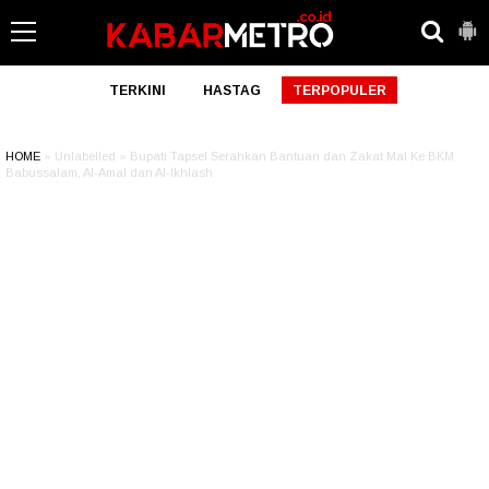
TERKINI
HASTAG
TERPOPULER
HOME
» Unlabelled » Bupati Tapsel Serahkan Bantuan dan Zakat Mal Ke BKM
Babussalam, Al-Amal dan Al-Ikhlash