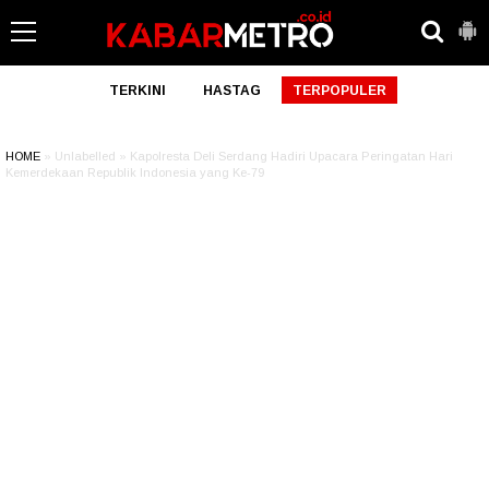
TERKINI
HASTAG
TERPOPULER
HOME
» Unlabelled » Kapolresta Deli Serdang Hadiri Upacara Peringatan Hari
Kemerdekaan Republik Indonesia yang Ke-79