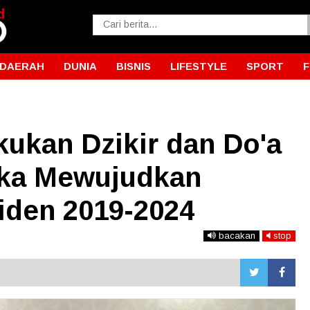
DAERAH
DUNIA
BISNIS
LIFESTYLE
SPORT
akukan Dzikir dan Do'a
ka Mewujudkan
iden 2019-2024
bacakan
stop