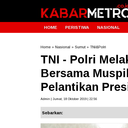
HOME
PERISTIWA
NASIONAL
Home
»
Nasional
»
Sumut
»
TNI&Polri
TNI - Polri Mel
Bersama Muspi
Pelantikan Pres
Admin | Jumat, 18 Oktober 2019 | 22.56
Sebarkan: