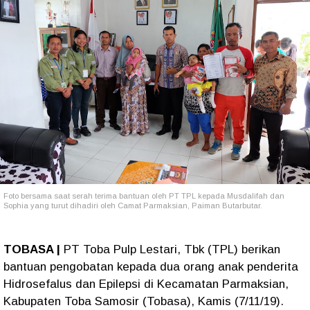
Foto bersama saat serah terima bantuan oleh PT TPL kepada Musdalifah dan
Sophia yang turut dihadiri oleh Camat Parmaksian, Paiman Butarbutar.
TOBASA |
PT Toba Pulp Lestari, Tbk (TPL) berikan
bantuan pengobatan kepada dua orang anak penderita
Hidrosefalus dan Epilepsi di Kecamatan Parmaksian,
Kabupaten Toba Samosir (Tobasa), Kamis (7/11/19).