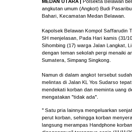
MEDAN UTARA |
Polsekta Belawan be
angkutan umum (Angkot) Budi Pasaribu
Bahari, Kecamatan Medan Belawan.
Kapolsek Belawan Kompol Saffarudin T
SH menjelasan, Pada Hari kamis (31/10
Sihombing (17) warga Jalan Langkat, 
dengan teman sekolah pergi menaiki a
Sumatera, Simpang Singkong.
Namun di dalam angkot tersebut sudah
melintas di Jalan KL Yos Sudarso tepa
mendekati korban dan meminta uang de
mengatakan "tidak ada".
" Satu pria lainnya mengeluarkan senj
perut korban, sehingga korban menyer
langsung merampas Handphone korban 