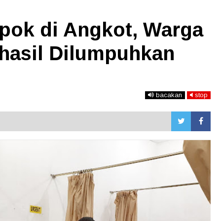
pok di Angkot, Warga
rhasil Dilumpuhkan
bacakan
stop