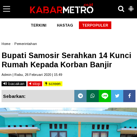
TERKINI
HASTAG
TERPOPULER
Home
»
Pemerintahan
Bupati Samosir Serahkan 14 Kunci
Rumah Kepada Korban Banjir
Admin | Rabu, 26 Februari 2020 | 15.49
bacakan
stop
screen
Sebarkan: