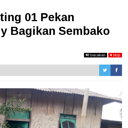
ting 01 Pekan
iy Bagikan Sembako
bacakan
stop