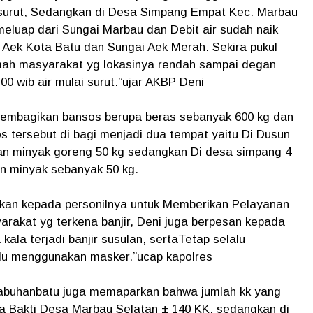
i surut, Sedangkan di Desa Simpang Empat Kec. Marbau
 meluap dari Sungai Marbau dan Debit air sudah naik
ai Aek Kota Batu dan Sungai Aek Merah. Sekira pukul
umah masyarakat yg lokasinya rendah sampai degan
.00 wib air mulai surut.”ujar AKBP Deni
membagikan bansos berupa beras sebanyak 600 kg dan
 tersebut di bagi menjadi dua tempat yaitu Di Dusun
an minyak goreng 50 kg sedangkan Di desa simpang 4
n minyak sebanyak 50 kg.
kan kepada personilnya untuk Memberikan Pelayanan
rakat yg terkena banjir, Deni juga berpesan kepada
la terjadi banjir susulan, sertaTetap selalu
lu menggunakan masker.”ucap kapolres
labuhanbatu juga memaparkan bahwa jumlah kk yang
ca Bakti Desa Marbau Selatan ± 140 KK, sedangkan di