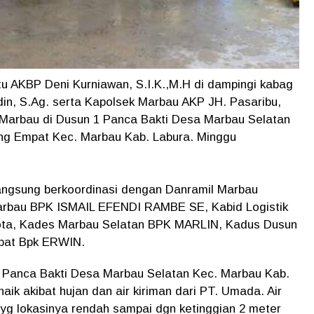
u AKBP Deni Kurniawan, S.I.K.,M.H di dampingi kabag
in, S.Ag. serta Kapolsek Marbau AKP JH. Pasaribu,
ek Marbau di Dusun 1 Panca Bakti Desa Marbau Selatan
ng Empat Kec. Marbau Kab. Labura. Minggu
 langsung berkoordinasi dengan Danramil Marbau
au BPK ISMAIL EFENDI RAMBE SE, Kabid Logistik
ta, Kades Marbau Selatan BPK MARLIN, Kadus Dusun
pat Bpk ERWIN.
1 Panca Bakti Desa Marbau Selatan Kec. Marbau Kab.
naik akibat hujan dan air kiriman dari PT. Umada. Air
yg lokasinya rendah sampai dgn ketinggian 2 meter