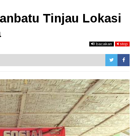
anbatu Tinjau Lokasi
a
bacakan
stop