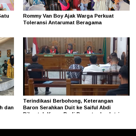
Satu
Rommy Van Boy Ajak Warga Perkuat
Toleransi Antarumat Beragama
Terindikasi Berbohong, Keterangan
h dan
Baron Serahkan Duit ke Saiful Abdi
Dibantah Keras Budi Pranoto dan Istri