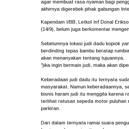
agar membuat rasa nyaman bagi penggia
akhirnya digerebek pihak gabungan Int
Kapendam I/BB, Letkol Inf Donal Erikso
(14/9), belum juga berkomentar mengen
Sebelumnya lokasi judi dadu kopiok y
berdinding tepas bambu beratap rumbi
akan menanyakan tentang tujuannya.
"jika ingin bermain judi, maka akan dip
Keberadaan judi dadu itu ternyata sud
masyarakat. Namun keberadaannya, sea
bisnis haram judi itu menggila karena r
terlihat ratusan sepeda motor puluhan
parkiran.
Dari dalam ternyata ramai suara pengu