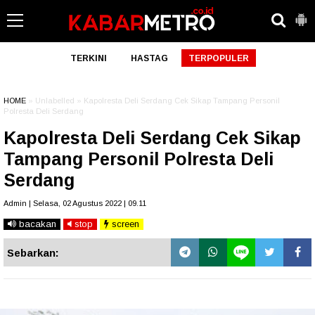
TERKINI
HASTAG
TERPOPULER
HOME
» Unlabelled » Kapolresta Deli Serdang Cek Sikap Tampang Personil
Polresta Deli Serdang
Kapolresta Deli Serdang Cek Sikap
Tampang Personil Polresta Deli
Serdang
Admin | Selasa, 02 Agustus 2022 | 09.11
bacakan
stop
screen
Sebarkan: