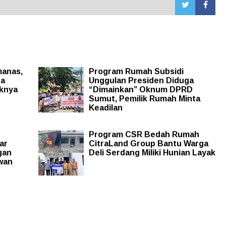
manas,
Program Rumah Subsidi
da
Unggulan Presiden Diduga
knya
“Dimainkan” Oknum DPRD
Sumut, Pemilik Rumah Minta
Keadilan
Program CSR Bedah Rumah
ar
CitraLand Group Bantu Warga
gan
Deli Serdang Miliki Hunian Layak
wan