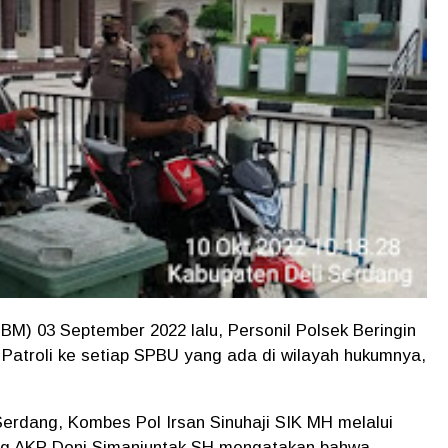
M) 03 September 2022 lalu, Personil Polsek Beringin
 Patroli ke setiap SPBU yang ada di wilayah hukumnya,
Serdang, Kombes Pol Irsan Sinuhaji SIK MH melalui
ang AKP Doni Simanjuntak SH mengatakan bahwa