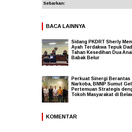
Sebarkan:
BACA LAINNYA
Sidang PKDRT Sherly Me
Ayah Terdakwa Tepuk Da
Tahan Kesedihan Dua Ana
Babak Belur
Perkuat Sinergi Berantas
Narkoba, BNNP Sumut Gel
Pertemuan Strategis den
Tokoh Masyarakat di Bela
KOMENTAR