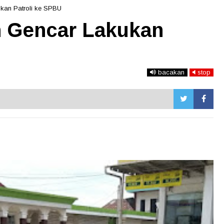
ukan Patroli ke SPBU
n Gencar Lakukan
U
bacakan
stop