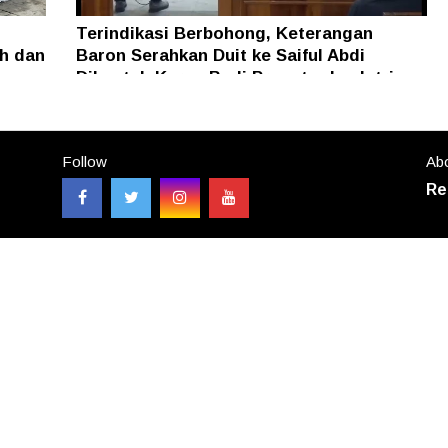
Terindikasi Berbohong, Keterangan
h dan
Baron Serahkan Duit ke Saiful Abdi
Dibantah Keras Budi Pranoto dan Istri
Follow
Abo
Re