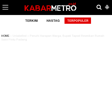
TERKINI
HASTAG
TERPOPULER
HOME
» Unlabelled » Penuhi Harapan Warga, Bupati Tapsel Resmikan Rumah
Sakit Pintu Padang