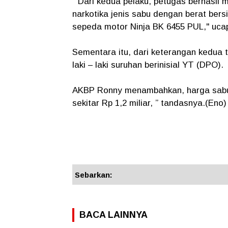
" Dari kedua pelaku, petugas berhasil m
narkotika jenis sabu dengan berat bersi
sepeda motor Ninja BK 6455 PUL," uca
Sementara itu, dari keterangan kedua 
laki – laki suruhan berinisial YT (DPO).
AKBP Ronny menambahkan, harga sabu pe
sekitar Rp 1,2 miliar, ” tandasnya.(Eno)
Sebarkan:
BACA LAINNYA