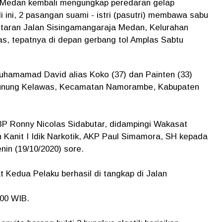
 Medan kembali mengungkap peredaran gelap
i ini, 2 pasangan suami - istri (pasutri) membawa sabu
putaran Jalan Sisingamangaraja Medan, Kelurahan
, tepatnya di depan gerbang tol Amplas Sabtu
uhamamad David alias Koko (37) dan Painten (33)
unung Kelawas, Kecamatan Namorambe, Kabupaten
P Ronny Nicolas Sidabutar, didampingi Wakasat
 Kanit I Idik Narkotik, AKP Paul Simamora, SH kepada
in (19/10/2020) sore.
 Kedua Pelaku berhasil di tangkap di Jalan
 00 WIB.